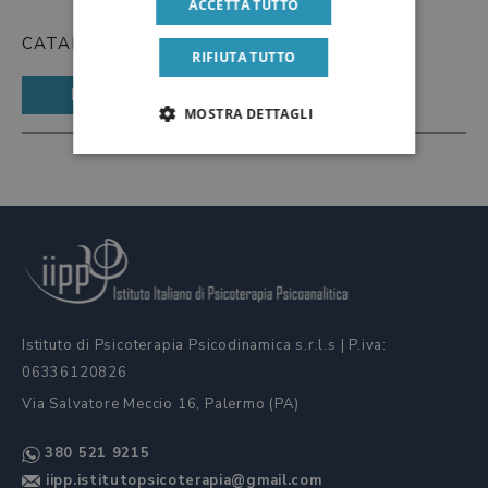
ACCETTA TUTTO
CATALOGO-BIBLIOTECA-IIPP
RIFIUTA TUTTO
Download
MOSTRA DETTAGLI
Istituto di Psicoterapia Psicodinamica s.r.l.s | P.iva:
06336120826
Via Salvatore Meccio 16, Palermo (PA)
380 521 9215
iipp.istitutopsicoterapia@gmail.com